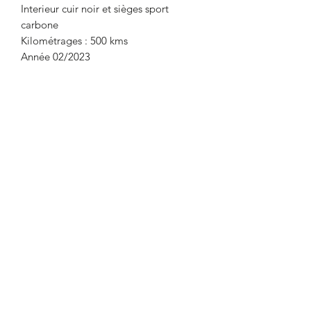
Interieur cuir noir et sièges sport
carbone
Kilométrages : 500 kms
Année 02/2023
All Exclusive Car
www.allexclusivecar.com
S'abonner à notre newsletter
OK
E mail:
info@allexclusivecar.com